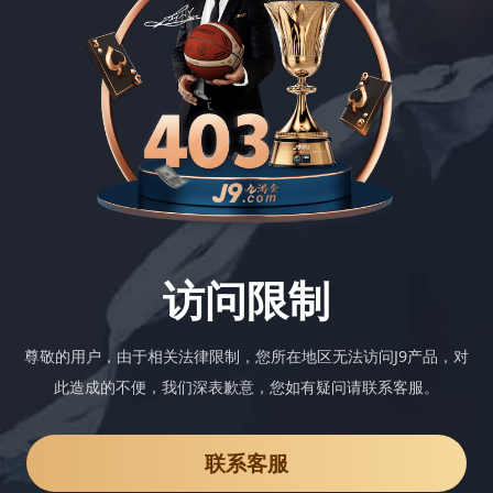
访问限制
尊敬的用户，由于相关法律限制，您所在地区无法访问J9产品，对
此造成的不便，我们深表歉意，您如有疑问请联系客服。
联系客服